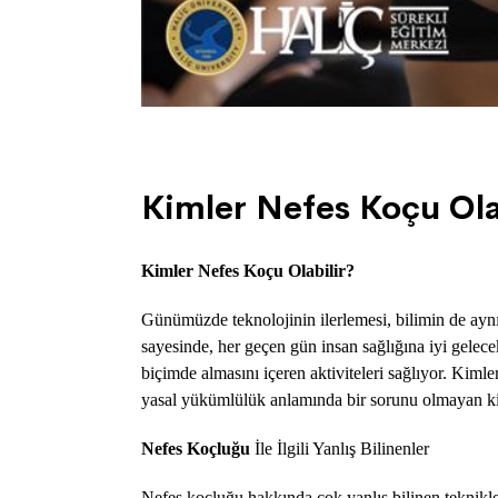
. 04/11/2019
Kimler Nefes Koçu Ola
Kimler Nefes Koçu Olabilir?
Günümüzde teknolojinin ilerlemesi, bilimin de aynı
sayesinde, her geçen gün insan sağlığına iyi gelece
biçimde almasını içeren aktiviteleri sağlıyor. Kiml
yasal yükümlülük anlamında bir sorunu olmayan kiş
Nefes Koçluğu
İle İlgili Yanlış Bilinenler
Nefes koçluğu hakkında çok yanlış bilinen teknikl