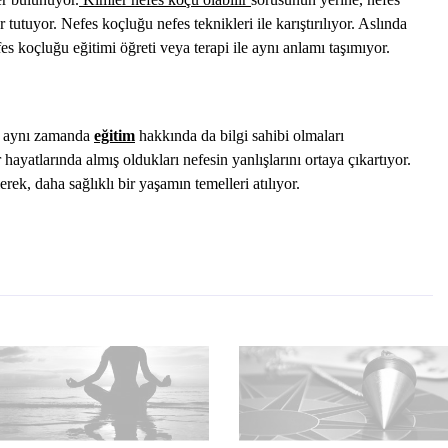
tutuyor. Nefes koçluğu nefes teknikleri ile karıştırılıyor. Aslında
s koçluğu eğitimi öğreti veya terapi ile aynı anlamı taşımıyor.
n, aynı zamanda
eğitim
hakkında da bilgi sahibi olmaları
 hayatlarında almış oldukları nefesin yanlışlarını ortaya çıkartıyor.
erek, daha sağlıklı bir yaşamın temelleri atılıyor.