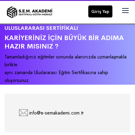
Giriş Yap
ULUSLARARASI SERTİFİKALI
KARİYERİNİZ İÇİN BÜYÜK BİR ADIMA
HAZIR MISINIZ ?
Tamamladığınız eğitimler sonunda alanınızda uzmanlaşmakla
birlikte
aynı zamanda Uluslararası Eğitim Sertifikasına sahip
oluyorsunuz.
info@e-semakademi.com.tr