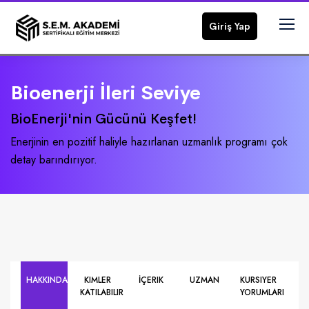
Giriş Yap
Bioenerji İleri Seviye
BioEnerji'nin Gücünü Keşfet!
Enerjinin en pozitif haliyle hazırlanan uzmanlık programı çok
detay barındırıyor.
HAKKINDA
KIMLER
İÇERIK
UZMAN
KURSIYER
KATILABILIR
YORUMLARI